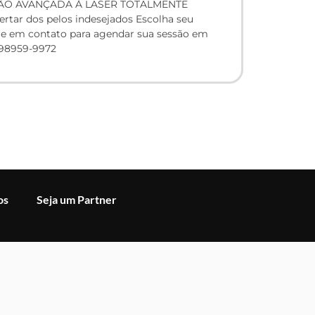
ÃO AVANÇADA À LASER TOTALMENTE
ertar dos pelos indesejados Escolha seu
ntre em contato para agendar sua sessão em
198959-9972
os
Seja um Partner