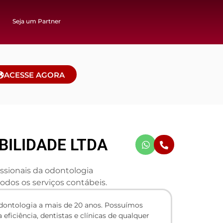
Seja um Partner
ACESSE AGORA
BILIDADE LTDA
issionais da odontologia
dos os serviços contábeis.
dontologia a mais de 20 anos. Possuímos
ficiência, dentistas e clínicas de qualquer